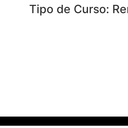
Tipo de Curso:
Re
Depósitos a prazo
Juros em Corretoras
Obrigações
Certificados de Aforro